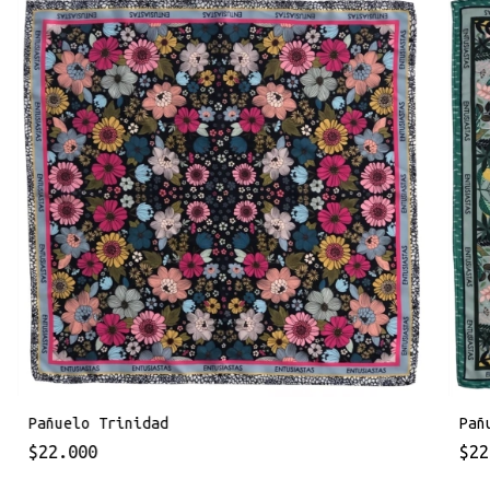
Pañuelo Trinidad
Pañ
$22.000
$22