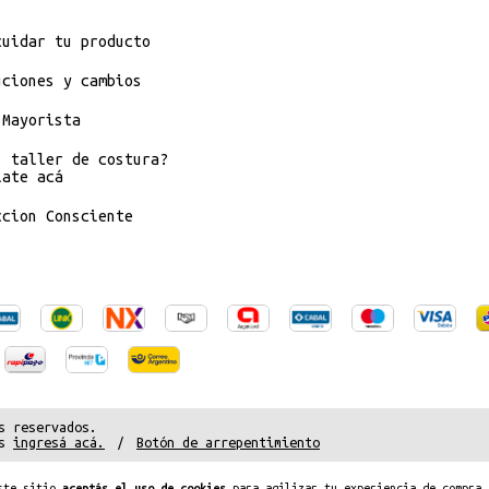
s
cuidar tu producto
uciones y cambios
 Mayorista
s taller de costura?
late acá
ccion Consciente
s reservados.
s
ingresá acá.
/
Botón de arrepentimiento
este sitio
aceptás el uso de cookies
para agilizar tu experiencia de compra.