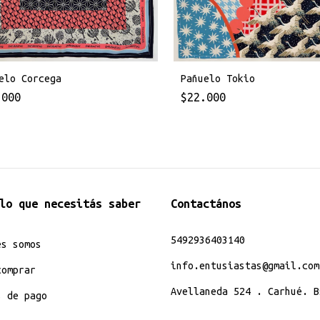
Pañuelo Tokio
elo Corcega
$22.000
.000
lo que necesitás saber
Contactános
5492936403140
es somos
info.entusiastas@gmail.com
comprar
Avellaneda 524 . Carhué. B
s de pago