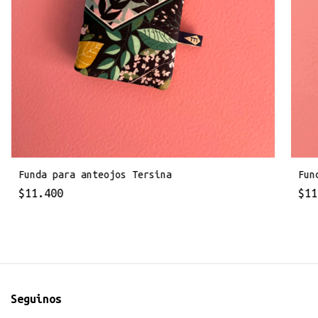
Funda para anteojos Tersina
Fun
$11.400
$11
Seguinos