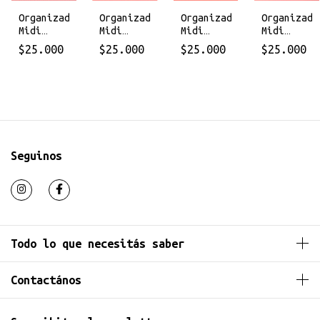
Organizador
r
Organizador
Organizado
Organizador
Midi
Midi
Midi
Midi
Tokio
Tersina
Takayama
Corcega
$25.000
$25.000
$25.000
$25.000
Seguinos
Todo lo que necesitás saber
Contactános